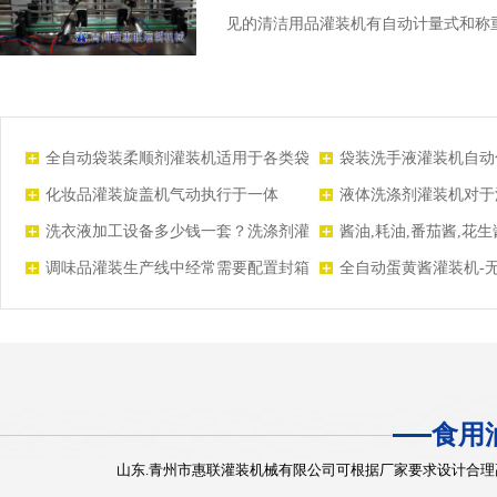
见的清洁用品灌装机有自动计量式和称重式
全自动袋装柔顺剂灌装机适用于各类袋
袋装洗手液灌装机自动
装日化用品灌装
简便，运行稳定节省企业
化妆品灌装旋盖机气动执行于一体
液体洗涤剂灌装机对于
体，无粘性液体均适用
洗衣液加工设备多少钱一套？洗涤剂灌
酱油,耗油,番茄酱,花
装机必不可少
盖、旋盖生产线介绍 各种
调味品灌装生产线中经常需要配置封箱
全自动蛋黄酱灌装机-
机，实现自动化包装
应用及特点
食用
山东.青州市惠联灌装机械有限公司可根据厂家要求设计合