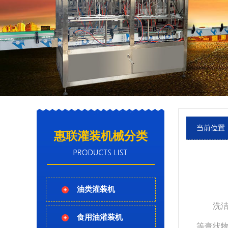
当前位置
惠联灌装机械分类
油类灌装机
洗洁精
食用油灌装机
等膏状