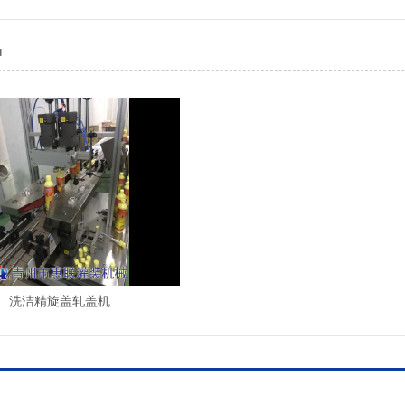
品
洗洁精旋盖轧盖机