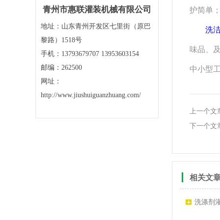
青州市惠联灌装机械有限公司
护简单
地址：山东青州开发区七里街（原巴
洗
黎路）1518号
味品、及
手机：13793679707 13953603154
邮编：262500
中小型
网址：
http://www.jiushuiguanzhuang.com/
上一个文
下一个文
相关文
洗涤剂灌
贴标机,