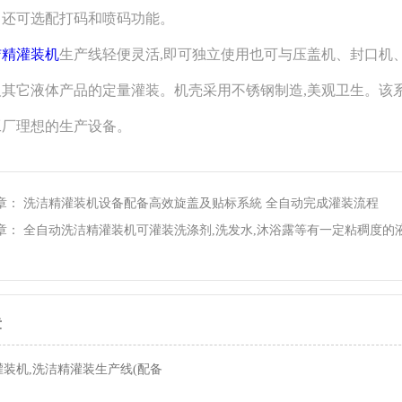
；还可选配打码和喷码功能。
洁精灌装机
生产线
轻便灵活,即可独立使用也可与压盖机、封口机、
其它液体产品的定量灌装。机壳采用不锈钢制造,美观卫生。该系
工厂理想的生产设备。
章：
洗洁精灌装机设备配备高效旋盖及贴标系統 全自动完成​灌装流程
章：
全自动洗洁精灌装机可灌装洗涤剂,洗发水,沐浴露等有一定粘稠度的
章
装机,洗洁精灌装生产线(配备
旋盖机,压盖机)