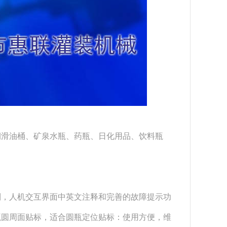
润滑油桶、矿泉水瓶、药瓶、日化用品、饮料瓶
控制，人机交互界面中英文注释和完善的故障提示功
瓶圆周面贴标，适合圆瓶定位贴标：使用方便，维