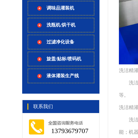
调味品灌装机
洗瓶机/烘干机
过滤净化设备
旋盖/贴标/喷码机
洗洁精
液体灌装生产线
洗
等。
联系我们
洗洁精
洗
13793679707
能；机