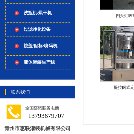
洗瓶机/烘干机
四头虹吸
过滤净化设备
旋盖/贴标/喷码机
液体灌装生产线
提拉阀式
联系我们
13793679707
青州市惠联灌装机械有限公司