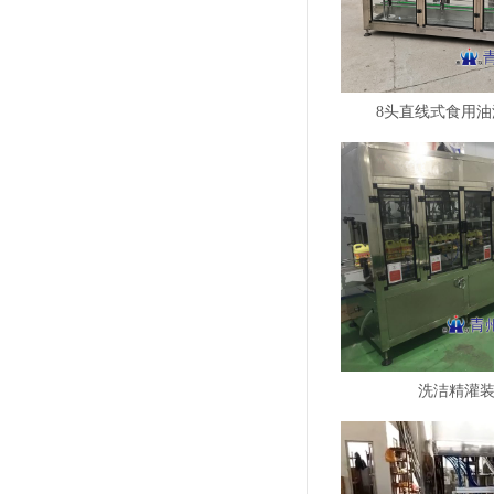
8头直线式食用
洗洁精灌