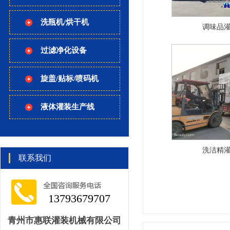
洗瓶机/烘干机
调味品
过滤净化设备
旋盖/贴标/喷码机
液体灌装生产线
洗洁精
联系我们
13793679707
青州市惠联灌装机械有限公司