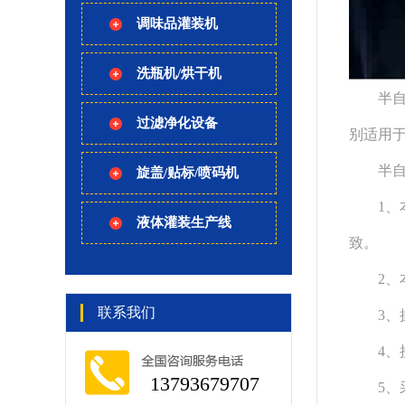
调味品灌装机
洗瓶机/烘干机
半自动
过滤净化设备
别适用
半自动
旋盖/贴标/喷码机
1、本
液体灌装生产线
致。
2、本
联系我们
3、操
4、接
13793679707
5、采