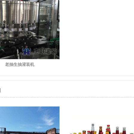
老抽生抽灌装机
例