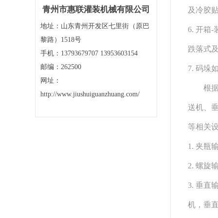
青州市惠联灌装机械有限公司
及冷胶
地址：山东青州开发区七里街（原巴
6. 开
黎路）1518号
跌落式
手机：13793679707 13953603154
邮编：262500
7. 码
网址：
根据客
http://www.jiushuiguanzhuang.com/
送机、
等相关
1. 夹
2. 螺
3. 垂
机，垂