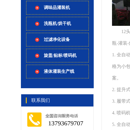
调味品灌装机
洗瓶机/烘干机
12头
过滤净化设备
瓶-灌装
1.
全自
旋盖/贴标/喷码机
格为小包
液体灌装生产线
案。
2. 提
联系我们
3. 履
4. 喷
13793679707
5.
全自