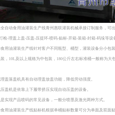
全自动食用油灌装生产线青州惠联灌装机械承接订制服务，可出
-灯检-理盖上盖-压盖-压提环-喷码-贴标-开箱-装箱-封箱-码垛等设
动食用油灌装生产线
针对客户不同瓶型、桶型，灌装设备分小包装
装，10L及以上规格为中包装，180公斤左右标准桶一般称为
升式理盖落盖机具有自动理盖放盖功能，降低劳动强度。
带式压盖机是依靠上下履带挤压实现自动压盖的设备。
码机是实现产品喷码的常见设备，一般分喷墨及激光两种方式。
动食用油灌装生产线
贴标机根据单桶贴标数量可分为单面及双面