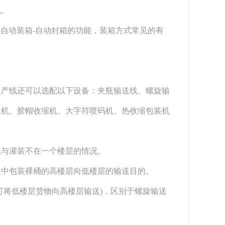
机。
底-自动装箱-自动封箱的功能，装箱方式常见的有
生产线
还可以选配以下设备：夹瓶输送线、螺旋输
盖机、胶帽收缩机、大字符喷码机、热收缩包装机
瓶与灌装不在一个楼层的情况。
及中包装裸桶的高楼层向低楼层的输送目的。
也可将低楼层货物向高楼层输送)，区别于螺旋输送