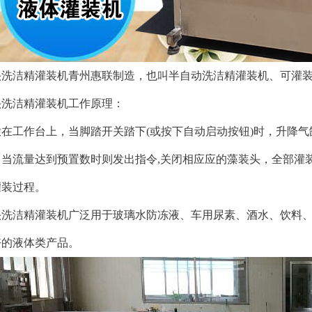
头洗洁精灌装机
青州惠联制造，也叫半自动洗洁精
灌装机
、
可灌
洁精灌装机工作原理：
放在工作台上，当脚踏开关踏下(或按下自动启动按钮)时，升降
，当流量达到预置数时则发出指令,关闭相应应的藻装头，全部灌
灌装过程。
头洗洁精灌装机
广泛用于玻璃水防冻液、车用尿素、酒水、饮料
好的液体类产品。