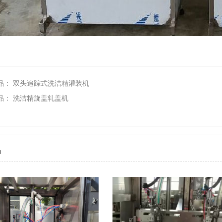
品：
双头追踪式洗洁精灌装机
品：
洗洁精旋盖轧盖机
品