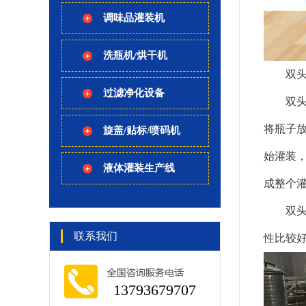
调味品灌装机
洗瓶机/烘干机
双
过滤净化设备
双头洗
将瓶子
旋盖/贴标/喷码机
始灌装
液体灌装生产线
成整个
双
联系我们
性比较
13793679707