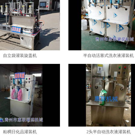
自立袋灌装旋盖机
半自动活塞式洗衣液灌装机
粘稠日化品灌装机
2头半自动洗衣液灌装机