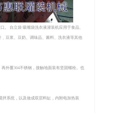
封口。
自立袋 吸嘴袋洗衣液灌装机
应用于食品、
汁﹑豆浆、豆奶、调味品、酱料、洗衣液等其他
再外覆304不锈钢，接触地面装有坚固螺栓。也
加搅拌系统，以及做成双层料缸，内附电加热装