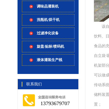
调味品灌装机
洗瓶机/烘干机
该自立
过滤净化设备
饮料、
食品的
旋盖/贴标/喷码机
自立袋 
液体灌装生产线
机架部
可以做
联系我们
传动系
储料装
13793679707
置；