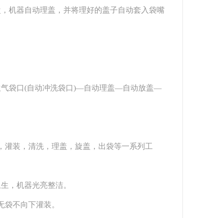
盘，机器自动理盖，并将理好的盖子自动套入袋嘴
袋口(自动冲洗袋口)—自动理盖—自动放盖—
。
，灌装，清洗，理盖，旋盖，出袋等一系列工
卫生，机器光亮整洁。
无袋不向下灌装。