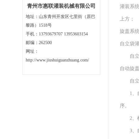
青州市惠联灌装机械有限公司
灌装系
地址：山东青州开发区七里街（原巴
上方；
黎路）1518号
旋盖系
手机：13793679707 13953603154
邮编：262500
自立袋
网址：
自立袋
http://www.jiushuiguanzhuang.com/
自动旋
自立袋
1、自
序。
2、机
3、自