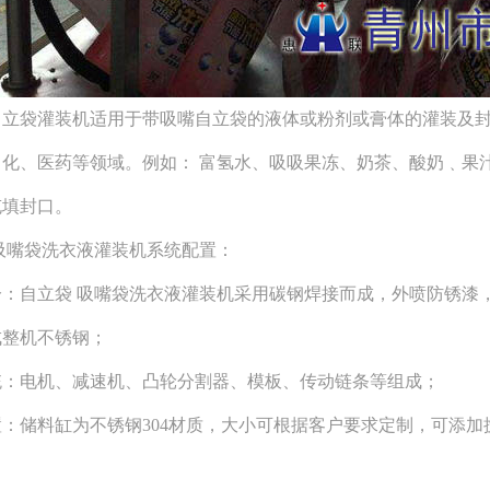
袋灌装机适用于带吸嘴自立袋的液体或粉剂或膏体的灌装及
日化、医药等领域。例如： 富氢水、吸吸果冻、奶茶、酸奶﹑果
充填封口。
吸嘴袋洗衣液灌装机系统配置：
分：
自立袋 吸嘴袋洗衣液灌装机
采用碳钢焊接而成，外喷防锈漆，
成整机不锈钢；
统：电机、减速机、凸轮分割器、模板、传动链条等组成；
置：储料缸为不锈钢304材质，大小可根据客户要求定制，可添