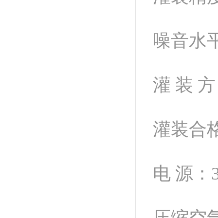
噪音水平
灌 装 
灌装合格
电 源：38
压缩空气