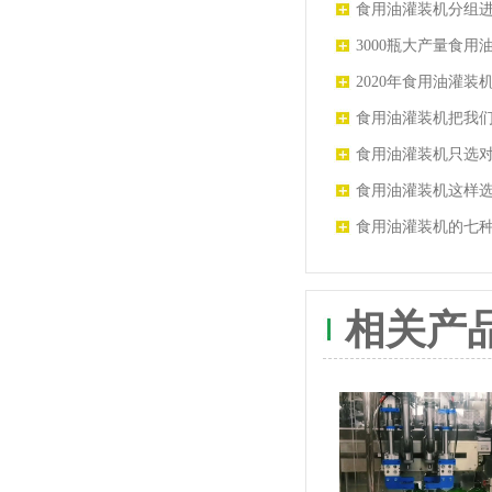
应商推荐
食用油灌装机分组
状的容器
3000瓶大产量食用
机 青州惠联灌装机
2020年食用油灌
您详细分析
食用油灌装机把我
快速发展的时代
食用油灌装机只选
货比货就怕不识货
食用油灌装机这样
食用油灌装机的七
相关产