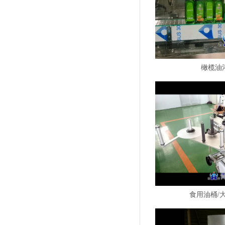
橄榄油
食用油桶/