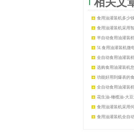
相关文
食用油灌装机多少
格
食用油灌装机采用
出现一些小故障时
半自动食用油灌装机
养
5L食用油灌装机微
电传感投资少、自
全自动食用油灌装
粘稠度液体的自动
选购食用油灌装机您
家提醒
功能好用到爆表的
全自动食用油灌装
让我们生活更美好
花生油-橄榄油-大
设发挥着不可替代
食用油灌装机采用
原理灌装范围广
食用油灌装机全自
漏，灌装效率高，