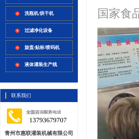
国家食
洗瓶机/烘干机
过滤净化设备
旋盖/贴标/喷码机
液体灌装生产线
联系我们
13793679707
青州市惠联灌装机械有限公司