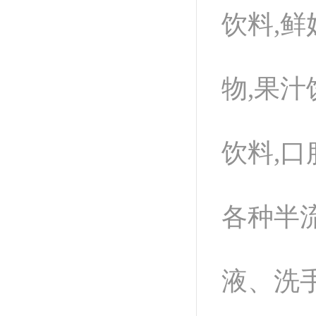
饮料,鲜
物,果汁
饮料,口
各种半
液、洗