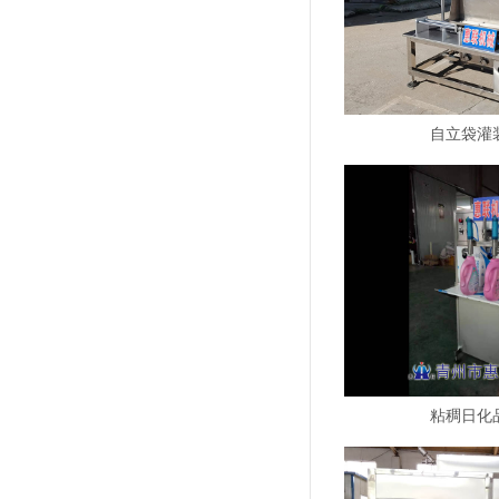
自立袋灌
粘稠日化