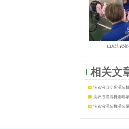
山东洗衣液
相关文
洗衣液自立袋灌装
洗衣液灌装机选哪家
高 价格低 惠联制造
洗衣液灌装机灌装
料怎么办？厂家教